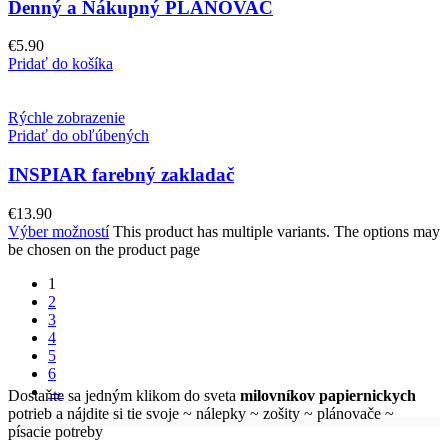
Denný a Nákupný PLÁNOVAČ
€
5.90
Pridať do košíka
Rýchle zobrazenie
Pridať do obľúbených
INSPIAR farebný zakladač
€
13.90
Výber možností
This product has multiple variants. The options may
be chosen on the product page
1
2
3
4
5
6
→
Dostaňte sa jedným klikom do sveta
milovníkov papiernickych
potrieb a nájdite si tie svoje ~ nálepky ~ zošity ~ plánovače ~
písacie potreby