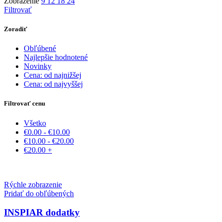
Zobrazenie
9
12
18
24
Filtrovať
Zoradiť
Obľúbené
Najlepšie hodnotené
Novinky
Cena: od najnižšej
Cena: od najvyššej
Filtrovať cenu
Všetko
€
0.00
-
€
10.00
€
10.00
-
€
20.00
€
20.00
+
Rýchle zobrazenie
Pridať do obľúbených
INSPIAR dodatky