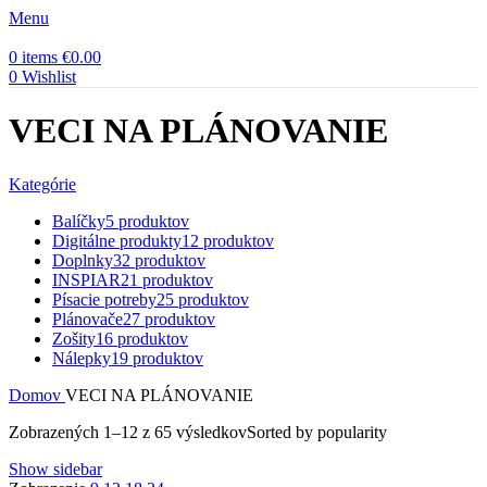
Menu
0
items
€
0.00
0
Wishlist
VECI NA PLÁNOVANIE
Kategórie
Balíčky
5 produktov
Digitálne produkty
12 produktov
Doplnky
32 produktov
INSPIAR
21 produktov
Písacie potreby
25 produktov
Plánovače
27 produktov
Zošity
16 produktov
Nálepky
19 produktov
Domov
VECI NA PLÁNOVANIE
Zobrazených 1–12 z 65 výsledkov
Sorted by popularity
Show sidebar