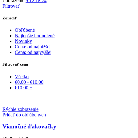
Zobrazenie
9
12
18
24
Filtrovať
Zoradiť
Obľúbené
Najlepšie hodnotené
Novinky
Cena: od najnižšej
Cena: od najvyššej
Filtrovať cenu
Všetko
€
0.00
-
€
10.00
€
10.00
+
Rýchle zobrazenie
Pridať do obľúbených
Vianočné ďakovačky