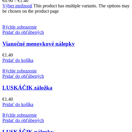
€
0.90
–
€
1.40
Výber možností
This product has multiple variants. The options may
be chosen on the product page
Rýchle zobrazenie
Pridať do obľúbených
Vianočné menovkové nálepky
€
1.40
Pridať do košíka
Rýchle zobrazenie
Pridať do obľúbených
LUSKÁČIK záložka
€
1.40
Pridať do košíka
Rýchle zobrazenie
Pridať do obľúbených
LUSKÁČIK nálepky