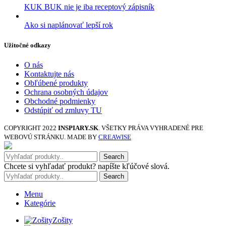
KUK BUK nie je iba receptový zápisník
Ako si naplánovať lepší rok
Užitočné odkazy
O nás
Kontaktujte nás
Obľúbené produkty
Ochrana osobných údajov
Obchodné podmienky
Odstúpiť od zmluvy TU
COPYRIGHT
2022
INSPIARY.SK
. VŠETKY PRÁVA VYHRADENÉ PRE
WEBOVÚ STRÁNKU. MADE BY
CREAWISE
Search
Chcete si vyhľadať produkt? napíšte kľúčové slová.
Search
Menu
Kategórie
Zošity