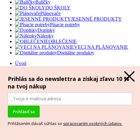
Balíčky
DO ŠKOLY
Plánovače
JESENNÉ PRODUKTY
Písacie potreby
Doplnky
Nálepky
OBLEČENIE
VECI NA PLÁNOVANIE
Digitálne produkty
Úvod
O nás
Obchod
Prihlás sa do newslettra a získaj zľavu 10 %
Blog
na tvoj nákup
Kontakt
Wishlist
Prihlásenie / registrácia
Váš košík
Prihlásiť sa
Zatvoriť
Nový digitálny plánovač na rok 2026 je práve v ponuke
Prihlásením dávaš súhlas so
spracovaním osobných údajov.
Prihlásenie
Zatvoriť