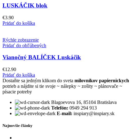
LUSKÁČIK blok
€
3.90
Pridať do košíka
Rýchle zobrazenie
Pridať do obľúbených
Vianočný BALÍČEK Luskáčik
€
12.90
Pridať do košíka
Dostaňte sa jedným klikom do sveta
milovníkov papiernickych
potrieb a nájdite si tie svoje ~ nálepky ~ zošity ~ plánovače ~
písacie potreby
Blagoevova 16, 85104 Bratislava
Telefón:
0949 294 913
E-mail:
inspiary@inspiary.sk
Najnovšie články