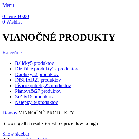
Menu
0
items
€
0.00
0
Wishlist
VIANOČNÉ PRODUKTY
Kategórie
Balíčky
5 produktov
Digitálne produkty
12 produktov
Doplnky
32 produktov
INSPIAR
21 produktov
Písacie potreby
25 produktov
Plánovače
27 produktov
Zošity
16 produktov
Nálepky
19 produktov
Domov
VIANOČNÉ PRODUKTY
Showing all 8 results
Sorted by price: low to high
Show sidebar