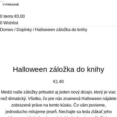
Menu
VYPREDANÉ
0
items
€
0.00
0
Wishlist
Domov
Doplnky
Halloween záložka do knihy
Halloween záložka do knihy
€
1.40
Medzi naše záložky pribudol aj jeden nový dizajn, ktorý je viac
než tématický. Všetko, čo pre nás znamená Halloween nájdete
zobrazené práve na tomto kúsku. Čo vám povieme,
jednoducho milujeme jeseň. Nechajte sa teda zlákať jeho