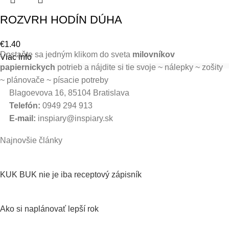
ROZVRH HODÍN DÚHA
€
1.40
Dostaňte sa jedným klikom do sveta
milovníkov
Viac info
papiernickych
potrieb a nájdite si tie svoje ~ nálepky ~ zošity
~ plánovače ~ písacie potreby
Blagoevova 16, 85104 Bratislava
Telefón:
0949 294 913
E-mail:
inspiary@inspiary.sk
Najnovšie články
KUK BUK nie je iba receptový zápisník
Ako si naplánovať lepší rok