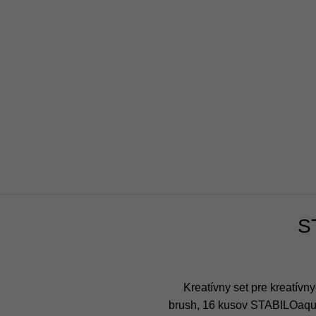
S
Kreatívny set pre kreatív
brush, 16 kusov STABILOaquac