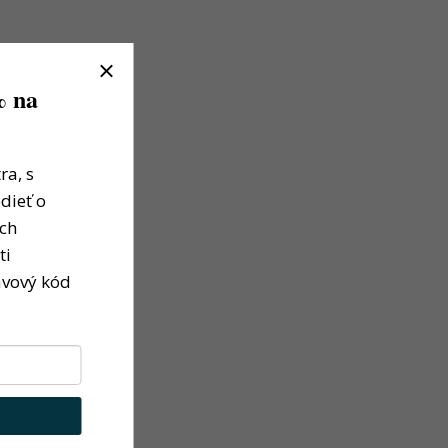
% na
ra, s
dieť o
ých
ti
avový kód