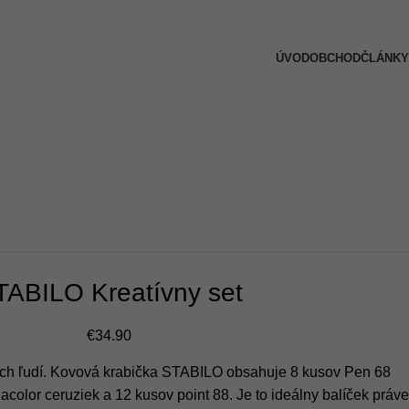
ÚVOD
OBCHOD
ČLÁNKY
TABILO Kreatívny set
€
34.90
nych ľudí. Kovová krabička STABILO obsahuje 8 kusov Pen 68
olor ceruziek a 12 kusov point 88. Je to ideálny balíček práve