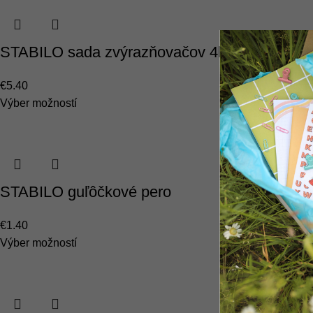
STABILO sada zvýrazňovačov 4ks
€
5.40
Výber možností
STABILO guľôčkové pero
€
1.40
Výber možností