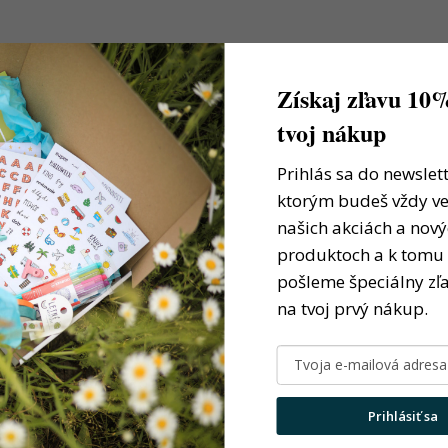
Získaj zľavu 10
tvoj nákup
Prihlás sa do newslett
ktorým budeš vždy ve
našich akciách a nov
produktoch a k tomu 
pošleme špeciálny zľ
na tvoj prvý nákup.
Prihlásiť sa