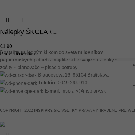
Nálepky ŠKOLA #1
€
1.90
Dostaňte sa jedným klikom do sveta
milovníkov
Pridať do košíka
papiernickych
potrieb a nájdite si tie svoje ~ nálepky ~
zošity ~ plánovače ~ písacie potreby
Blagoevova 16, 85104 Bratislava
Telefón:
0949 294 913
E-mail:
inspiary@inspiary.sk
COPYRIGHT
2022
INSPIARY.SK
. VŠETKY PRÁVA VYHRADENÉ PRE W