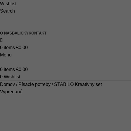
Wishlist
Search
O NÁS
BALÍČKY
KONTAKT
0
items
€
0.00
Menu
0
items
€
0.00
0
Wishlist
Domov
Písacie potreby
STABILO Kreatívny set
Vypredané