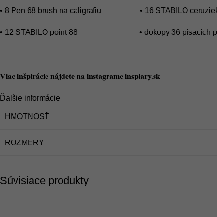
• 8 Pen 68 brush na caligrafiu • 16 STABILO ceruzie
• 12 STABILO point 88 • dokopy 36 písacích p
Viac inšpirácie nájdete na instagrame inspiary.sk
Ďalšie informácie
HMOTNOSŤ
ROZMERY
Súvisiace produkty