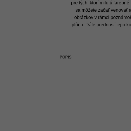
pre tých, ktorí milujú fareb
sa môžete začať venovať aj 
obrázkov v rámci poznámok
plôch. Dáte prednosť tejto k
POPIS