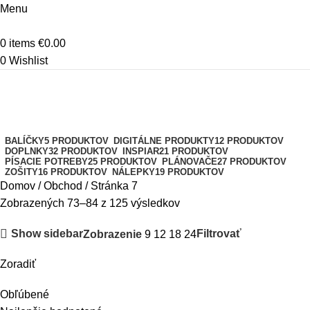
Menu
0
items
€
0.00
0
Wishlist
Obchod
Kategórie
BALÍČKY
5 PRODUKTOV
DIGITÁLNE PRODUKTY
12 PRODUKTOV
DOPLNKY
32 PRODUKTOV
INSPIAR
21 PRODUKTOV
PÍSACIE POTREBY
25 PRODUKTOV
PLÁNOVAČE
27 PRODUKTOV
ZOŠITY
16 PRODUKTOV
NÁLEPKY
19 PRODUKTOV
Domov
Obchod
Stránka 7
Zobrazených 73–84 z 125 výsledkov
Show sidebar
Filtrovať
Zobrazenie
9
12
18
24
Zoradiť
Obľúbené