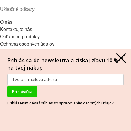
Užitočné odkazy
O nás
Kontaktujte nás
Obľúbené produkty
Ochrana osobných údajov
Obchodné podmienky
Odstúpiť od zmluvy TU
Prihlás sa do newslettra a získaj zľavu 10 %
na tvoj nákup
COPYRIGHT
2022
INSPIARY.SK
. VŠETKY PRÁVA VYHRADENÉ PRE
WEBOVÚ STRÁNKU. MADE BY
CREAWISE
Prihlásiť sa
Prihlásením dávaš súhlas so
spracovaním osobných údajov.
Nový digitálny plánovač na rok 2026 je práve v ponuke
Search
Chcete si vyhľadať produkt? napíšte kľúčové slová.