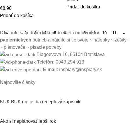
Pridať do košíka
€
8.90
Pridať do košíka
Dostaňte sa jedným klikom do sveta
milovníkov
←
1
2
3
4
5
6
7
8
9
10
11
→
papiernickych
potrieb a nájdite si tie svoje ~ nálepky ~ zošity
~ plánovače ~ písacie potreby
Blagoevova 16, 85104 Bratislava
Telefón:
0949 294 913
E-mail:
inspiary@inspiary.sk
Najnovšie články
KUK BUK nie je iba receptový zápisník
Ako si naplánovať lepší rok