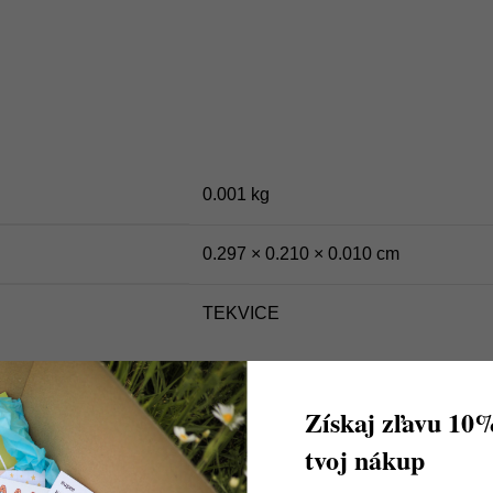
0.001 kg
0.297 × 0.210 × 0.010 cm
TEKVICE ‎
,
JEDNA KAPITOLA
Získaj zľavu 10
tvoj nákup