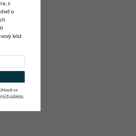
ra, s
dieť o
ých
ti
avový kód
úhlasíš so
ných údajov.