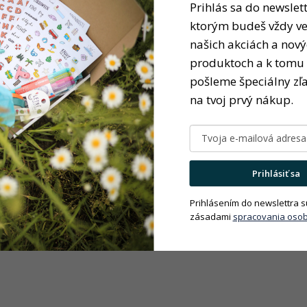
Prihlás sa do newslett
ktorým budeš vždy ve
našich akciách a nov
produktoch a k tomu 
pošleme špeciálny zľ
na tvoj prvý nákup.
Prihlásiť sa
Prihlásením do newslettra s
zásadami
spracovania osob