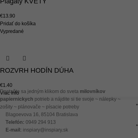
Plagáty KVETY
€
13.90
Pridať do košíka
Vypredané
ROZVRH HODÍN DÚHA
€
1.40
Dostaňte sa jedným klikom do sveta
milovníkov
Viac info
papiernickych
potrieb a nájdite si tie svoje ~ nálepky ~
zošity ~ plánovače ~ písacie potreby
Blagoevova 16, 85104 Bratislava
Telefón:
0949 294 913
E-mail:
inspiary@inspiary.sk