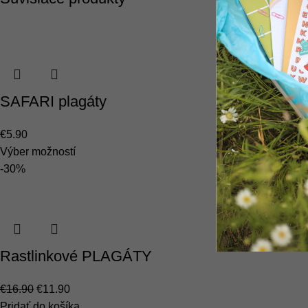
SAFARI plagáty
€
5.90
Výber možností
-30%
Rastlinkové PLAGÁTY
€
16.90
€
11.90
Pridať do košíka