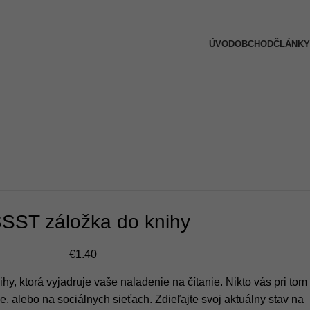
ÚVOD
OBCHOD
ČLÁNKY
SST záložka do knihy
€
1.40
y, ktorá vyjadruje vaše naladenie na čítanie. Nikto vás pri tom
, alebo na sociálnych sieťach. Zdieľajte svoj aktuálny stav na