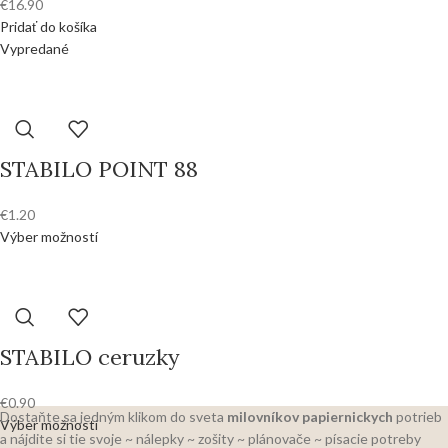
€
16.90
Pridať do košíka
Vypredané
STABILO POINT 88
€
1.20
Výber možností
STABILO ceruzky
€
0.90
Dostaňte sa jedným klikom do sveta
milovníkov papiernickych
potrieb
Výber možností
a nájdite si tie svoje ~ nálepky ~ zošity ~ plánovače ~ písacie potreby