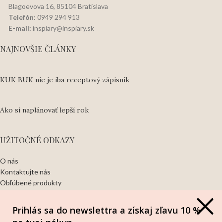
Blagoevova 16, 85104 Bratislava
Telefón:
0949 294 913
E-mail:
inspiary@inspiary.sk
NAJNOVŠIE ČLÁNKY
KUK BUK nie je iba receptový zápisník
Ako si naplánovať lepší rok
UŽITOČNÉ ODKAZY
O nás
Kontaktujte nás
Obľúbené produkty
Ochrana osobných údajov
Obchodné podmienky
Prihlás sa do newslettra a získaj zľavu 10 %
Odstúpiť od zmluvy TU