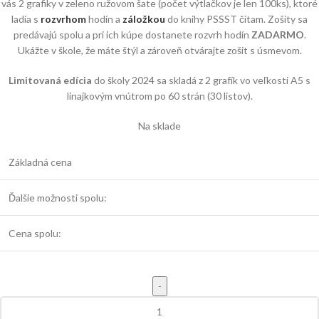
vás 2 grafiky v zeleno ružovom šate (počet výtlačkov je len 100ks), ktoré
ladia s
rozvrhom
hodín a
záložkou
do knihy PSSST čítam. Zošity sa
predávajú spolu a pri ich kúpe dostanete rozvrh hodín
ZADARMO
.
Ukážte v škole, že máte štýl a zároveň otvárajte zošit s úsmevom.
Limitovaná edícia
do školy 2024 sa skladá z 2 grafík vo veľkosti A5 s
linajkovým vnútrom po 60 strán (30 listov).
Na sklade
Základná cena
Ďalšie možnosti spolu:
Cena spolu: