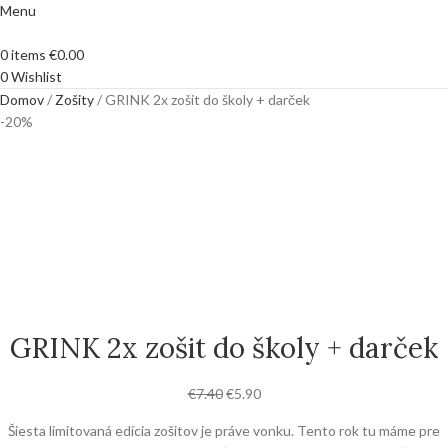
Menu
0
items
€
0.00
0
Wishlist
Domov
Zošity
GRINK 2x zošit do školy + darček
-20%
GRINK 2x zošit do školy + darček
€
7.40
€
5.90
Šiesta limitovaná edícia zošitov je práve vonku. Tento rok tu máme pre