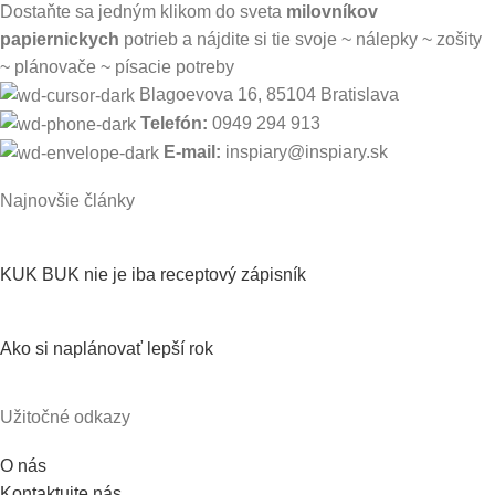
Dostaňte sa jedným klikom do sveta
milovníkov
papiernickych
potrieb a nájdite si tie svoje ~ nálepky ~ zošity
~ plánovače ~ písacie potreby
Blagoevova 16, 85104 Bratislava
Telefón:
0949 294 913
E-mail:
inspiary@inspiary.sk
Najnovšie články
KUK BUK nie je iba receptový zápisník
Ako si naplánovať lepší rok
Užitočné odkazy
O nás
Kontaktujte nás