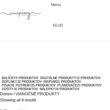
Menu
€
0.00
VIANOČNÉ PRODUKTY
Kategórie
BALÍČKY
5 PRODUKTOV
DIGITÁLNE PRODUKTY
12 PRODUKTOV
DOPLNKY
32 PRODUKTOV
INSPIAR
21 PRODUKTOV
PÍSACIE POTREBY
25 PRODUKTOV
PLÁNOVAČE
27 PRODUKTOV
ZOŠITY
16 PRODUKTOV
NÁLEPKY
19 PRODUKTOV
Domov
VIANOČNÉ PRODUKTY
Showing all 8 results